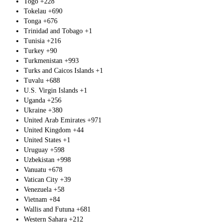
Togo
+228
Tokelau
+690
Tonga
+676
Trinidad and Tobago
+1
Tunisia
+216
Turkey
+90
Turkmenistan
+993
Turks and Caicos Islands
+1
Tuvalu
+688
U.S. Virgin Islands
+1
Uganda
+256
Ukraine
+380
United Arab Emirates
+971
United Kingdom
+44
United States
+1
Uruguay
+598
Uzbekistan
+998
Vanuatu
+678
Vatican City
+39
Venezuela
+58
Vietnam
+84
Wallis and Futuna
+681
Western Sahara
+212