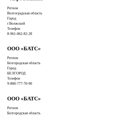
Республика Алтай
Амурская область
Пензенская область
Кемеровская область
Регион
Республика Бурятия
Новосибирская область
Волгоградская область
Республика Саха (Якутия)
Томская область
Город
Забайкальский край
Омская область
г.Волжский
Камчатский край
Телефон
Магаданская область
8-961-062-82-28
Сахалинская область
Еврейская автономная область
Чукотский автономный округ
ООО «БАТС»
Регион
Белгородская область
Город
БЕЛГОРОД
Телефон
9-800-777-70-90
ООО «БАТС»
Регион
Белгородская область