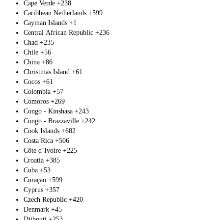
Cape Verde
+238
Caribbean Netherlands
+599
Cayman Islands
+1
Central African Republic
+236
Chad
+235
Chile
+56
China
+86
Christmas Island
+61
Cocos
+61
Colombia
+57
Comoros
+269
Congo - Kinshasa
+243
Congo - Brazzaville
+242
Cook Islands
+682
Costa Rica
+506
Côte d’Ivoire
+225
Croatia
+385
Cuba
+53
Curaçao
+599
Cyprus
+357
Czech Republic
+420
Denmark
+45
Djibouti
+253