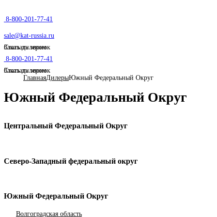
8-800-201-77-41
sale@kat-russia.ru
Стать дилером
Заказать звонок
8-800-201-77-41
Стать дилером
Заказать звонок
Главная
Дилеры
Южный Федеральный Округ
Южный Федеральный Округ
Центральный Федеральный Округ
Владимирская область
Воронежская область
Северо-Западный федеральный округ
Ивановская область
Костромская область
Вологодская область
Липецкая область
Калининградская область
Рязанская область
Южный Федеральный Округ
Республика Коми
Смоленская область
Ленинградская область
Тамбовская область
Волгоградская область