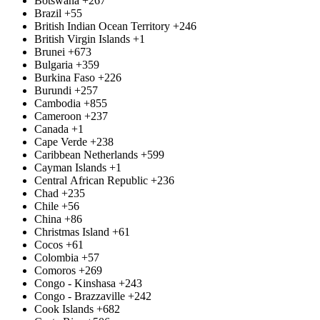
Botswana
+267
Brazil
+55
British Indian Ocean Territory
+246
British Virgin Islands
+1
Brunei
+673
Bulgaria
+359
Burkina Faso
+226
Burundi
+257
Cambodia
+855
Cameroon
+237
Canada
+1
Cape Verde
+238
Caribbean Netherlands
+599
Cayman Islands
+1
Central African Republic
+236
Chad
+235
Chile
+56
China
+86
Christmas Island
+61
Cocos
+61
Colombia
+57
Comoros
+269
Congo - Kinshasa
+243
Congo - Brazzaville
+242
Cook Islands
+682