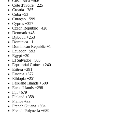
Costa Rica
+506
Côte d’Ivoire
+225
Croatia
+385
Cuba
+53
Curaçao
+599
Cyprus
+357
Czech Republic
+420
Denmark
+45
Djibouti
+253
Dominica
+1
Dominican Republic
+1
Ecuador
+593
Egypt
+20
El Salvador
+503
Equatorial Guinea
+240
Eritrea
+291
Estonia
+372
Ethiopia
+251
Falkland Islands
+500
Faroe Islands
+298
Fiji
+679
Finland
+358
France
+33
French Guiana
+594
French Polynesia
+689