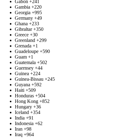
Gabon
+241
Gambia
+220
Georgia
+995
Germany
+49
Ghana
+233
Gibraltar
+350
Greece
+30
Greenland
+299
Grenada
+1
Guadeloupe
+590
Guam
+1
Guatemala
+502
Guernsey
+44
Guinea
+224
Guinea-Bissau
+245
Guyana
+592
Haiti
+509
Honduras
+504
Hong Kong
+852
Hungary
+36
Iceland
+354
India
+91
Indonesia
+62
Iran
+98
Iraq
+964