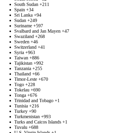
South Sudan
+211
Spain
+34
Sri Lanka
+94
Sudan
+249
Suriname
+597
Svalbard and Jan Mayen
+47
Swaziland
+268
Sweden
+46
Switzerland
+41
Syria
+963
Taiwan
+886
Tajikistan
+992
Tanzania
+255
Thailand
+66
Timor-Leste
+670
Togo
+228
Tokelau
+690
Tonga
+676
Trinidad and Tobago
+1
Tunisia
+216
Turkey
+90
Turkmenistan
+993
Turks and Caicos Islands
+1
Tuvalu
+688
U.S. Virgin Islands
+1