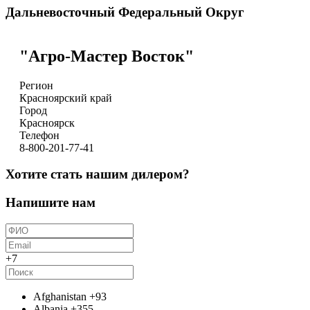
Республика Тыва
Дальневосточный Федеральный Округ
Ульяновская область
Республика Хакасия
Оренбургская область
Алтайский край
Пензенская область
Хабаровский край
Республика Алтай
Приморский край
"Агро-Мастер Восток"
Кемеровская область
Амурская область
Новосибирская область
Республика Бурятия
Томская область
Регион
Республика Саха (Якутия)
Омская область
Красноярский край
Забайкальский край
Город
Камчатский край
Красноярск
Магаданская область
Телефон
Сахалинская область
8-800-201-77-41
Еврейская автономная область
Чукотский автономный округ
Хотите стать нашим дилером?
Напишите нам
+7
Afghanistan
+93
Albania
+355