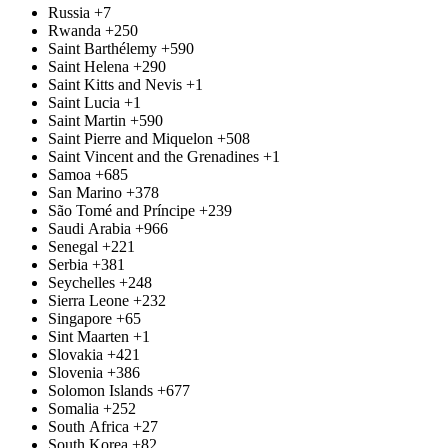
Russia
+7
Rwanda
+250
Saint Barthélemy
+590
Saint Helena
+290
Saint Kitts and Nevis
+1
Saint Lucia
+1
Saint Martin
+590
Saint Pierre and Miquelon
+508
Saint Vincent and the Grenadines
+1
Samoa
+685
San Marino
+378
São Tomé and Príncipe
+239
Saudi Arabia
+966
Senegal
+221
Serbia
+381
Seychelles
+248
Sierra Leone
+232
Singapore
+65
Sint Maarten
+1
Slovakia
+421
Slovenia
+386
Solomon Islands
+677
Somalia
+252
South Africa
+27
South Korea
+82