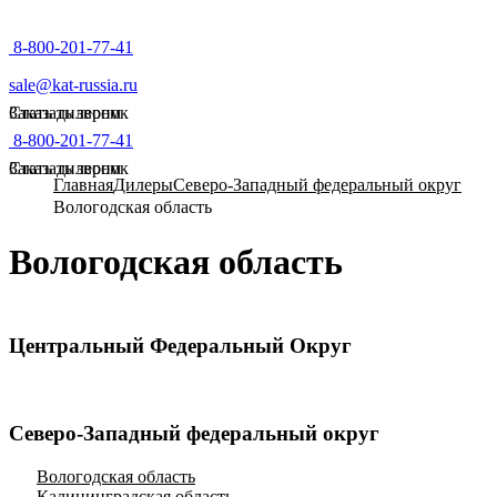
8-800-201-77-41
sale@kat-russia.ru
Стать дилером
Заказать звонок
8-800-201-77-41
Стать дилером
Заказать звонок
Главная
Дилеры
Северо-Западный федеральный округ
Вологодская область
Вологодская область
Центральный Федеральный Округ
Владимирская область
Воронежская область
Ивановская область
Северо-Западный федеральный округ
Костромская область
Липецкая область
Вологодская область
Рязанская область
Калининградская область