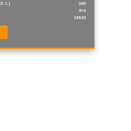
. С.)
360
4×4
18630