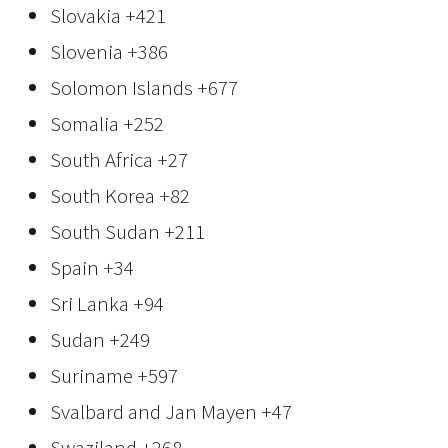
Slovakia
+421
Slovenia
+386
Solomon Islands
+677
Somalia
+252
South Africa
+27
South Korea
+82
South Sudan
+211
Spain
+34
Sri Lanka
+94
Sudan
+249
Suriname
+597
Svalbard and Jan Mayen
+47
Swaziland
+268