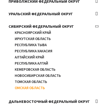
РЯЗАНСКАЯ ОБЛАСТЬ
ЛЕНИНГРАДСКАЯ ОБЛАСТЬ
ПРИВОЛЖСКИЙ ФЕДЕРАЛЬНЫЙ ОКРУГ
РЕСПУБЛИКА КРЫМ
СМОЛЕНСКАЯ ОБЛАСТЬ
НОВГОРОДСКАЯ ОБЛАСТЬ
ДНР
РЕСПУБЛИКА БАШКОРТОСТАН
ТАМБОВСКАЯ ОБЛАСТЬ
ПСКОВСКАЯ ОБЛАСТЬ
ЛНР
УРАЛЬСКИЙ ФЕДЕРАЛЬНЫЙ ОКРУГ
РЕСПУБЛИКА МАРИЙ ЭЛ
ЯРОСЛАВСКАЯ ОБЛАСТЬ
САНКТ-ПЕТЕРБУРГ
ЗАПОРОЖСКАЯ ОБЛАСТЬ
РЕСПУБЛИКА МОРДОВИЯ
ТЮМЕНСКАЯ ОБЛАСТЬ
БЕЛГОРОДСКАЯ ОБЛАСТЬ
ХЕРСОНСКАЯ ОБЛАСТЬ
НИЖЕГОРОДСКАЯ ОБЛАСТЬ
СИБИРСКИЙ ФЕДЕРАЛЬНЫЙ ОКРУГ
КУРГАНСКАЯ ОБЛАСТЬ
ТВЕРСКАЯ ОБЛАСТЬ
СЕВАСТОПОЛЬ
ПЕРМСКИЙ КРАЙ
СВЕРДЛОВСКАЯ ОБЛАСТЬ
КРАСНОЯРСКИЙ КРАЙ
КИРОВСКАЯ ОБЛАСТЬ
ЧЕЛЯБИНСКАЯ ОБЛАСТЬ
ИРКУТСКАЯ ОБЛАСТЬ
САРАТОВСКАЯ ОБЛАСТЬ
РЕСПУБЛИКА ТЫВА
ЧУВАШСКАЯ РЕСПУБЛИКА
РЕСПУБЛИКА ХАКАСИЯ
РЕСПУБЛИКА ТАТАРСТАН
АЛТАЙСКИЙ КРАЙ
УДМУРТСКАЯ РЕСПУБЛИКА
РЕСПУБЛИКА АЛТАЙ
САМАРСКАЯ ОБЛАСТЬ
КЕМЕРОВСКАЯ ОБЛАСТЬ
УЛЬЯНОВСКАЯ ОБЛАСТЬ
НОВОСИБИРСКАЯ ОБЛАСТЬ
ОРЕНБУРГСКАЯ ОБЛАСТЬ
ТОМСКАЯ ОБЛАСТЬ
ПЕНЗЕНСКАЯ ОБЛАСТЬ
ОМСКАЯ ОБЛАСТЬ
ДАЛЬНЕВОСТОЧНЫЙ ФЕДЕРАЛЬНЫЙ ОКРУГ
ХАБАРОВСКИЙ КРАЙ