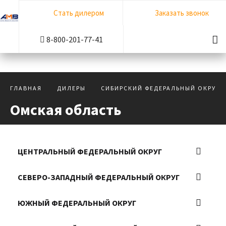
Стать дилером
Заказать звонок
8-800-201-77-41
ГЛАВНАЯ
ДИЛЕРЫ
СИБИРСКИЙ ФЕДЕРАЛЬНЫЙ ОКРУГ
Омская область
ЦЕНТРАЛЬНЫЙ ФЕДЕРАЛЬНЫЙ ОКРУГ
ВЛАДИМИРСКАЯ ОБЛАСТЬ
СЕВЕРО-ЗАПАДНЫЙ ФЕДЕРАЛЬНЫЙ ОКРУГ
ВОРОНЕЖСКАЯ ОБЛАСТЬ
ИВАНОВСКАЯ ОБЛАСТЬ
ВОЛОГОДСКАЯ ОБЛАСТЬ
КОСТРОМСКАЯ ОБЛАСТЬ
ЮЖНЫЙ ФЕДЕРАЛЬНЫЙ ОКРУГ
КАЛИНИНГРАДСКАЯ ОБЛАСТЬ
ЛИПЕЦКАЯ ОБЛАСТЬ
РЕСПУБЛИКА КОМИ
ВОЛГОГРАДСКАЯ ОБЛАСТЬ