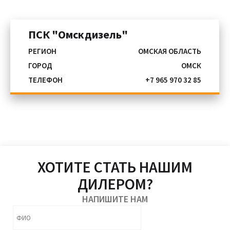
ПРИМОРСКИЙ КРАЙ
АМУРСКАЯ ОБЛАСТЬ
ПСК "Омскдизель"
РЕСПУБЛИКА БУРЯТИЯ
РЕСПУБЛИКА САХА (ЯКУТИЯ)
РЕГИОН
ОМСКАЯ ОБЛАСТЬ
ЗАБАЙКАЛЬСКИЙ КРАЙ
ГОРОД
ОМСК
КАМЧАТСКИЙ КРАЙ
ТЕЛЕФОН
+7 965 970 32 85
МАГАДАНСКАЯ ОБЛАСТЬ
САХАЛИНСКАЯ ОБЛАСТЬ
ЕВРЕЙСКАЯ АВТОНОМНАЯ ОБЛАСТЬ
ЧУКОТСКИЙ АВТОНОМНЫЙ ОКРУГ
ХОТИТЕ СТАТЬ НАШИМ
ДИЛЕРОМ?
НАПИШИТЕ НАМ