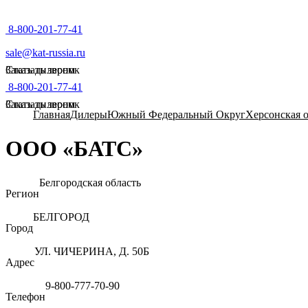
8-800-201-77-41
sale@kat-russia.ru
Стать дилером
Заказать звонок
8-800-201-77-41
Стать дилером
Заказать звонок
Главная
Дилеры
Южный Федеральный Округ
Херсонская о
ООО «БАТС»
Белгородская область
Регион
БЕЛГОРОД
Город
УЛ. ЧИЧЕРИНА, Д. 50Б
Адрес
9-800-777-70-90
Телефон