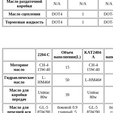
Масло раздаточной
N/A
N/A
N/A
коробки
Масло сцепления
DOT4
1
DOT
Тормозная жидкость
DOT4
1
DOT
Объем
KAT2404-
2204-C
наполнения(L)
A
нап
Моторное
CH-4
CH-4
15
масло
15W-40
15W-40
Гидравлическое
L-
50
L-HM46#
масло
HM46#
Масло для
Unitrac
Unitrac
коробки
39
80w
80w
передач
Масло для
GL-5
боковой 0.9
GL-5
бо
передней оси
85W/90
главный :5
85W/90
г