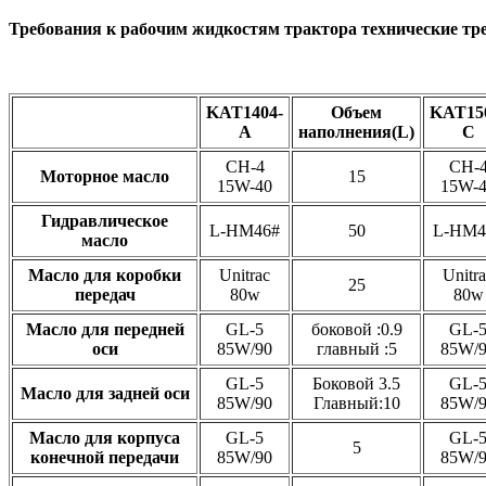
Требования к рабочим жидкостям трактора технические тр
KAT1404-
Объем
KAT15
A
наполнения(L)
C
CH-4
CH-
Моторное масло
15
15W-40
15W-
Гидравлическое
L-HM46#
50
L-HM4
масло
Масло для коробки
Unitrac
Unitr
25
передач
80w
80w
Масло для передней
GL-5
боковой :0.9
GL-
оси
85W/90
главный :5
85W/
GL-5
Боковой 3.5
GL-
Масло для задней оси
85W/90
Главный:10
85W/
Масло для корпуса
GL-5
GL-
5
конечной передачи
85W/90
85W/