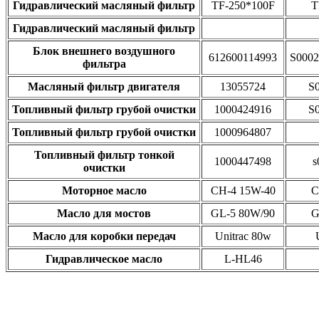
Гидравлический масляный фильтр
TF-250*100F
T
Гидравлический масляный фильтр
Блок внешнего воздушного
612600114993
S0002
фильтра
Масляный фильтр двигателя
13055724
S
Топливный фильтр грубой очистки
1000424916
S
Топливный фильтр грубой очистки
1000964807
Топливный фильтр тонкой
1000447498
s
очистки
Моторное масло
CH-4 15W-40
C
Масло для мостов
GL-5 80W/90
G
Масло для коробки передач
Unitrac 80w
Гидравлическое масло
L-HL46