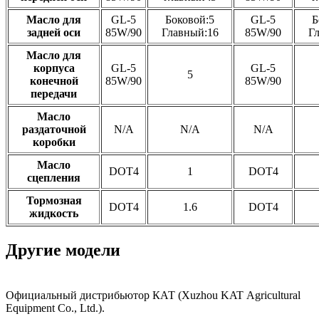
Масло для
GL-5
Боковой:5
GL-5
Б
задней оси
85W/90
Главный:16
85W/90
Г
Масло для
корпуса
GL-5
GL-5
5
конечной
85W/90
85W/90
передачи
Масло
раздаточной
N/A
N/A
N/A
коробки
Масло
DOT4
1
DOT4
сцепления
Тормозная
DOT4
1.6
DOT4
жидкость
Другие модели
Трактор KR2004EX
Трактор KR4004EX
Трактор KR3504EX
Трактор KR4404EX
Официальный дистрибьютор КАТ (Xuzhou KAT Agricultural
Мощность двигателя (л. с.)
200
Тип привода
4×4
Вес общий (кг)
7916
Подробнее
Мощность двигателя (л. с.)
400
Тип привода
4×4
Вес общий (кг)
18630
Подробнее
Мощность двигателя (л. с.)
350
Тип привода
4×4
Вес общий (кг)
11308
Подробнее
Мощность двигателя (л. с.)
440
Тип привода
4×4
Вес общий (кг)
18630
Подробнее
Equipment Co., Ltd.).