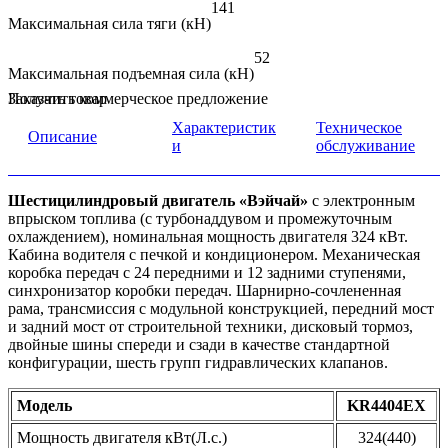
141
Максимальная сила тяги (кН)
52
Максимальная подъемная сила (кН)
Заказать товар
Получить коммерческое предложение
Характеристик
Техническое
Описание
и
обслуживание
Шестицилиндровый двигатель «Вэйчай»
с электронным
впрыском топлива (с турбонаддувом и промежуточным
охлаждением), номинальная мощность двигателя 324 кВт.
Кабина водителя с печкой и кондиционером. Механическая
коробка передач с 24 передними и 12 задними ступенями,
синхронизатор коробки передач. Шарнирно-сочлененная
рама, трансмиссия с модульной конструкцией, передний мост
и задний мост от строительной техники, дисковый тормоз,
двойные шины спереди и сзади в качестве стандартной
конфигурации, шесть групп гидравлических клапанов.
Модель
KR4404EX
Мощность двигателя кВт(Л.с.)
324(440)