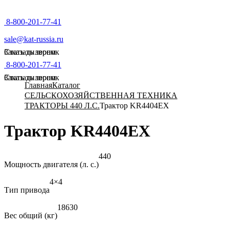
8-800-201-77-41
sale@kat-russia.ru
Стать дилером
Заказать звонок
8-800-201-77-41
Стать дилером
Заказать звонок
Главная
Каталог
СЕЛЬСКОХОЗЯЙСТВЕННАЯ ТЕХНИКА
ТРАКТОРЫ 440 Л.С.
Трактор KR4404EX
Трактор KR4404EX
440
Мощность двигателя (л. с.)
4×4
Тип привода
18630
Вес общий (кг)