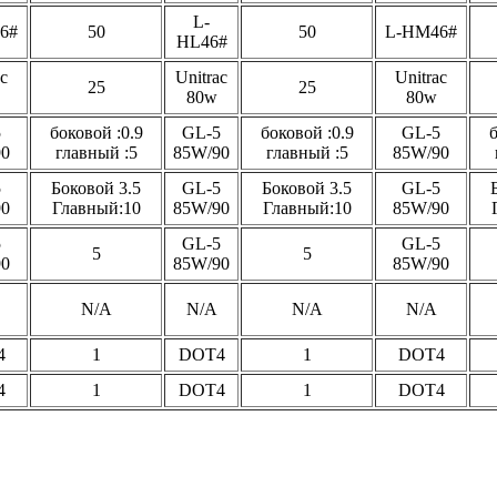
L-
6#
50
50
L-HM46#
HL46#
ac
Unitrac
Unitrac
25
25
80w
80w
5
боковой :0.9
GL-5
боковой :0.9
GL-5
б
90
главный :5
85W/90
главный :5
85W/90
5
Боковой 3.5
GL-5
Боковой 3.5
GL-5
90
Главный:10
85W/90
Главный:10
85W/90
5
GL-5
GL-5
5
5
90
85W/90
85W/90
N/A
N/A
N/A
N/A
4
1
DOT4
1
DOT4
4
1
DOT4
1
DOT4