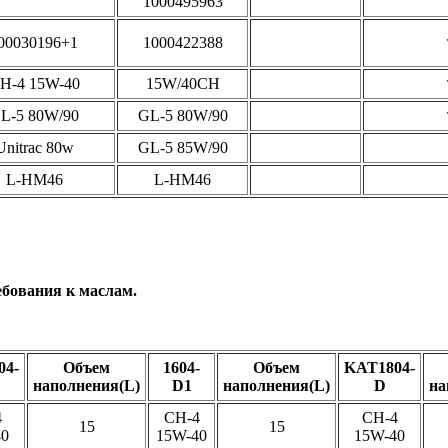
1000495963
00030196+1
1000422388
H-4 15W-40
15W/40CH
L-5 80W/90
GL-5 80W/90
Unitrac 80w
GL-5 85W/90
L-HM46
L-HM46
ебования к маслам.
04-
Объем
1604-
Объем
KAT1804-
наполнения(L)
D1
наполнения(L)
D
на
4
CH-4
CH-4
15
15
40
15W-40
15W-40