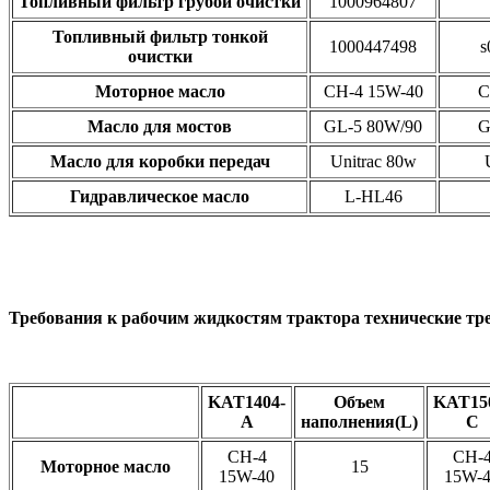
Топливный фильтр грубой очистки
1000964807
Топливный фильтр тонкой
1000447498
s
очистки
Моторное масло
CH-4 15W-40
C
Масло для мостов
GL-5 80W/90
G
Масло для коробки передач
Unitrac 80w
Гидравлическое масло
L-HL46
Требования к рабочим жидкостям трактора технические тр
KAT1404-
Объем
KAT15
A
наполнения(L)
C
CH-4
CH-
Моторное масло
15
15W-40
15W-