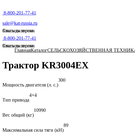
8-800-201-77-41
sale@kat-russia.ru
Стать дилером
Заказать звонок
8-800-201-77-41
Стать дилером
Заказать звонок
Главная
Каталог
СЕЛЬСКОХОЗЯЙСТВЕННАЯ ТЕХНИК
Трактор KR3004EX
300
Мощность двигателя (л. с.)
4×4
Тип привода
10990
Вес общий (кг)
89
Максимальная сила тяги (кН)