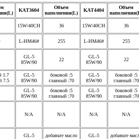
ем
Объем
Объем
KAT3604
KAT4404
ния(L)
наполнения(L)
наполнения(
15W/40CH
36
15W/40CH
36
0
L-HM46#
255
L-HM46#
255
GL-5
GL-5
22
22
85W/90
85W/90
 1.7
GL-5
боковой :5
GL-5
боковой :5
 7.5
85W/90
главный :70
85W/90
главный :70
GL-5
боковой :5
GL-5
боковой :5
85W/90
главный :70
85W/90
главный :70
N/A
N/A
N/A
N/A
GL-5
добавьте масло
GL-5
добавьте мас
A