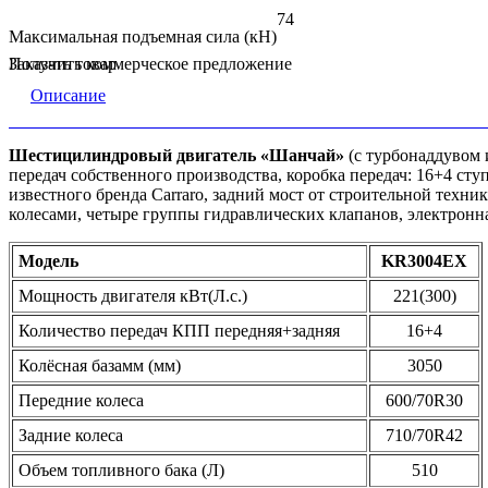
74
Максимальная подъемная сила (кН)
Заказать товар
Получить коммерческое предложение
Описание
Шестицилиндровый двигатель «Шанчай»
(с турбонаддувом 
передач собственного производства, коробка передач: 16+4 ст
известного бренда Carraro, задний мост от строительной техн
колесами, четыре группы гидравлических клапанов, электронн
Модель
KR3004EX
Мощность двигателя кВт(Л.с.)
221(300)
Количество передач КПП передняя+задняя
16+4
Колёсная базамм (мм)
3050
Передние колеса
600/70R30
Задние колеса
710/70R42
Объем топливного бака (Л)
510