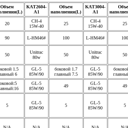
Объем
KAT2604-
Объем
KAT3004-
Объ
олнения(L)
A1
наполнения(L)
A1
наполне
CH-4
CH-4
20
25
25
15W-40
15W-40
90
L-HM46#
100
L-HM46#
10
Unitrac
Unitrac
50
50
50
80w
80w
ковой 1.5
GL-5
боковой 1.7
GL-5
боковой
лавный 6
85W/90
главный 7.5
85W/90
главный
оковой:5
GL-5
GL-5
49
49
лавный:16
85W/90
85W/90
GL-5
GL-5
5
5
5
85W/90
85W/90
N/A
N/A
N/A
N/A
N/