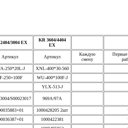
KR 3604/4404
2404/3004 EX
EX
Каждую
Первые 
Артикул
Артикул
смену
ра
A-250*20L-J
XNL-400*30-560
F-250×100F
WU-400*100F-J
YLX-513-J
3004/S00023017
969A/97A
00035883+01
1000428205 2шт
00036387+01
1000422381