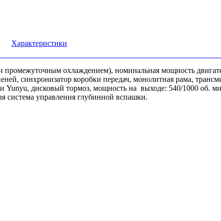
Характеристики
и промежуточным охлаждением), номинальная мощность двигателя
упеней, синхронизатор коробки передач, монолитная рама, транс
ики Yunyu, дисковый тормоз, мощность на выходе: 540/1000 об. 
ая система управления глубинной вспашки.