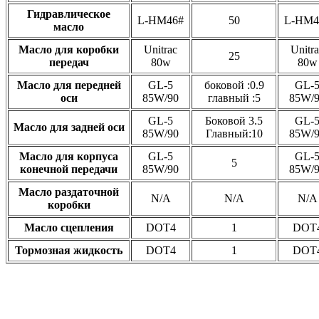
Гидравлическое
L-HM46#
50
L-HM4
масло
Масло для коробки
Unitrac
Unitr
25
передач
80w
80w
Масло для передней
GL-5
боковой :0.9
GL-
оси
85W/90
главный :5
85W/
GL-5
Боковой 3.5
GL-
Масло для задней оси
85W/90
Главный:10
85W/
Масло для корпуса
GL-5
GL-
5
конечной передачи
85W/90
85W/
Масло раздаточной
N/A
N/A
N/A
коробки
Масло сцепления
DOT4
1
DOT
Тормозная жидкость
DOT4
1
DOT