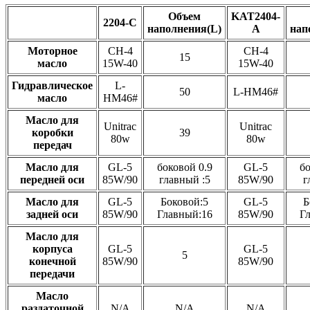
Объем
KAT2404-
2204-C
наполнения(L)
A
нап
Моторное
CH-4
CH-4
15
масло
15W-40
15W-40
Гидравлическое
L-
50
L-HM46#
масло
HM46#
Масло для
Unitrac
Unitrac
коробки
39
80w
80w
передач
Масло для
GL-5
боковой 0.9
GL-5
бо
передней оси
85W/90
главный :5
85W/90
г
Масло для
GL-5
Боковой:5
GL-5
Б
задней оси
85W/90
Главный:16
85W/90
Г
Масло для
корпуса
GL-5
GL-5
5
конечной
85W/90
85W/90
передачи
Масло
раздаточной
N/A
N/A
N/A