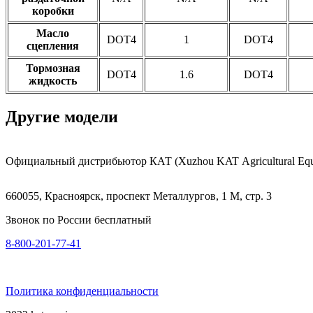
коробки
Масло
DOT4
1
DOT4
сцепления
Тормозная
DOT4
1.6
DOT4
жидкость
Другие модели
Гибридный трактор KRE3504
Трактор KR2404EX
Трактор KR1604EX
Трактор KR3604EX
Официальный дистрибьютор КАТ (Xuzhou KAT Agricultural Equip
Мощность двигателя (л. с.)
350
Тип привода
4x4
Вес общий (кг)
13600
Подробнее
Мощность двигателя (л. с.)
240
Тип привода
4×4
Вес общий (кг)
9352
Подробнее
Мощность двигателя (л. с.)
160
Тип привода
4×4
Вес общий (кг)
6260
Подробнее
Мощность двигателя (л. с.)
360
Тип привода
4×4
Вес общий (кг)
18630
Подробнее
660055, Красноярск, проспект Металлургов, 1 М, стр. 3
Звонок по России бесплатный
8-800-201-77-41
Политика конфиденциальности