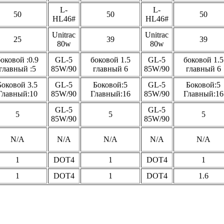
L-
L-
50
50
50
HL46#
HL46#
Unitrac
Unitrac
25
39
39
80w
80w
оковой :0.9
GL-5
боковой 1.5
GL-5
боковой 1.5
главный :5
85W/90
главный 6
85W/90
главный 6
Боковой 3.5
GL-5
Боковой:5
GL-5
Боковой:5
Главный:10
85W/90
Главный:16
85W/90
Главный:16
GL-5
GL-5
5
5
5
85W/90
85W/90
N/A
N/A
N/A
N/A
N/A
1
DOT4
1
DOT4
1
1
DOT4
1
DOT4
1.6