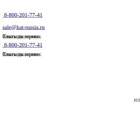
8-800-201-77-41
sale@kat-russia.ru
Стать дилером
Заказать звонок
8-800-201-77-41
Стать дилером
Заказать звонок
ГЛАВНАЯ
НОВОСТИ
UNCATEGORISED
НО