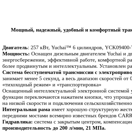
Мощный, надежный, удобный и комфортный тракто
Двигатель
: 257 кВт, Yuchai™ 6 цилиндров, YCK09400-
Мощность:
Оснащен дизельным двигателем Yuchai и д
энергосбережении, эффективной работе, комфортной ра
более продвинутым и интеллектуальным. Установлен ра
Система бесступенчатой трансмиссии с электроприв
занимает менее 5 секунд, а весь диапазон скоростей о
«тихоходный режим» и «транспортировка»
Оснащенный интеллектуальной электронной системой у
функции переключаются нажатием кнопки, что упрощае
на низкой скорости и подключения сельскохозяйственно
Интегральная рама
имеет хорошую структурную жестк
передними мостами всемирно известных брендов CARRA
Гидравлика:
система с закрытым центром, компенсацие
производительность до 200 л/мин, 21 МПа.