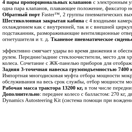
4 пары пропорциональных клапанов
с электронным у
одна пара клапанов, плавающее положение, фиксатор не
Обратный порт
Faster™, 2 группы пневматических вых
Шестиколонная закрытая кабина
с 4 входными камер
охлаждением как с внутренней, так и с внешней цирку
подстаканник, размораживающие вентиляционные отвер
огнетушителя и т. д.
Тканевое пневматическое сид
эффективно смягчает удары во время движения и обеспе
рулем. Передние/задние стеклоочистители, место для х
колеса. Сочетание с ЖК-панелью приборов для отобра
Задняя 3-точечная навеска грузоподъемностью 7400 
Импортная многодисковая муфта отбора мощности мокр
обслуживания на весь срок службы, отбор мощности м
Рабочая масса трактора 13200 кг,
в том числе передний
Дополнительно
: переднее колесо с балластом: 270 кг, 
Dynamics Autosteering Kit (система помощи при вожден