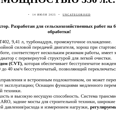
14 ИЮЛЯ 2025
UNCATEGORISED
р. Разработан для сельскохозяйственных работ на б
обработки!
T402, 9,41 л, турбонаддув, промежуточное охлаждение.
войной силовой передачей двигателя, хорош при старто
боте, соответствует нескольким режимам работы, имеет
диатор с перевернутой структурой для легкой очистки.
одом (CVT)
, которая обеспечивает бесступенчатое вожден
т 0 до 40 км/ч бесступенчатый, позволяющий переключать
правления и встроенным подлокотником, он может пере
т эксплуатацию; Оснащен функциями медленного переме
й техники.
ость и высокую несущую способность. Система трансмис
RO, задние мосты для строительной техники, широкие 
й давления/расхода и измерением нагрузки,
регулируем