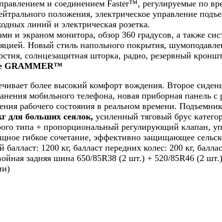
правлением и соединением Faster™, регулируемые по врем
йтрального положения, электрическое управление подъем
одных линий и электрическая розетка.
ами и экраном монитора, обзор 360 градусов, а также си
ляцией. Новый стиль напольного покрытия, шумоподавле
стия, солнцезащитная шторка, радио, резервный кроншт
енье GRAMMER™
чивает более высокий комфорт вождения. Второе сидень
ранения мобильного телефона, новая приборная панель с
жения рабочего состояния в реальном времени. Подъемн
кг для больших сеялок,
усиленный тяговый брус катего
ого типа + пропорциональный регулирующий клапан, уп
ощное гибкое сочетание, эффективно защищающее сельск
 балласт: 1200 кг, балласт передних колес: 200 кг, баллас
двойная задняя шина 650/85R38 (2 шт.) + 520/85R46 (2 шт.)
ии)