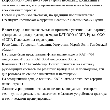
Всероссийский день поля - это витрина передовых достижений в
сельском хозяйстве, в агропромышленном комплексе и буквально во
всех смежных отраслях.
Гостей и участников выставки, по традиции поприветствовал
Президент Российской Федерации Владимир Владимирович Путин.
В этом году на площадке выставки принимал участие и наш партнер,
официальный дилер тракторов марки КАТ ООО «РОПА Русь», ООО
«РОПА Поволжье» на территории:
Республики Татарстан, Чувашии, Удмуртии, Марий Эл, и Тамбовской
области.
На стенде были представлены флагманские модели КАТ 4404
мощностью 440 л.с.и КАТ 3004 мощностью 300 л.с.
Компания ООО "Агро-Мастер Восток" прилетела на выставку
руководящим составом по развитию бренда КАТ и полноценно, три
дня работала на стенде с клиентами и партнерами.
На сегодняшний день, с техникой КАТ знакомы почти все аграрии
нашей страны.
Данные мероприятия позволяют не только визуально осмотреть
технику, но и детально ознакомиться с базовым устройством трактора
и техническими преимуществами.