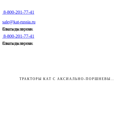
8-800-201-77-41
sale@kat-russia.ru
Стать дилером
Заказать звонок
8-800-201-77-41
Стать дилером
Заказать звонок
ГЛАВНАЯ
БЛОГ
ТРАКТОРЫ
ТРАКТОРЫ КАТ С АКСИАЛЬНО-ПОРШНЕВЫМ НАСОСОМ В БАЗОВОЙ КОМПЛЕКТАЦИИ