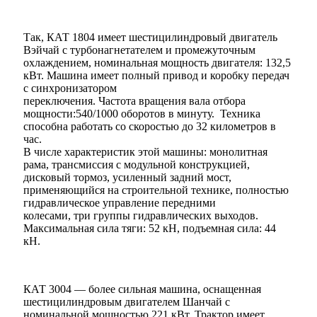
Так, КАТ 1804 имеет шестицилиндровый двигатель
Вэйчай с турбонагнетателем и промежуточным
охлаждением, номинальная мощность двигателя: 132,5
кВт. Машина имеет полный привод и коробку передач
с синхронизатором
переключения. Частота вращения вала отбора
мощности:540/1000 оборотов в минуту. Техника
способна работать со скоростью до 32 километров в
час.
В числе характеристик этой машины: монолитная
рама, трансмиссия с модульной конструкцией,
дисковый тормоз, усиленный задний мост,
применяющийся на строительной технике, полностью
гидравлическое управление передними
колесами, три группы гидравлических выходов.
Максимальная сила тяги: 52 кН, подъемная сила: 44
кН.
КАТ 3004 — более сильная машина, оснащенная
шестицилиндровым двигателем Шанчай с
номинальной мощностью 221 кВт. Трактор имеет