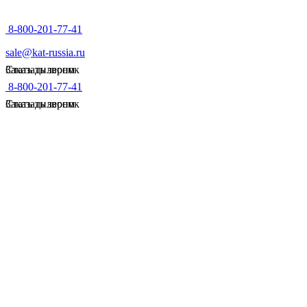
8-800-201-77-41
sale@kat-russia.ru
Стать дилером
Заказать звонок
8-800-201-77-41
Стать дилером
Заказать звонок
ГЛАВНАЯ
ДИЛЕРЫ
ДАЛЬНЕВОСТОЧНЫЙ ФЕДЕРАЛЬНЫЙ ОКРУГ
АМУРСКАЯ ОБЛАСТЬ